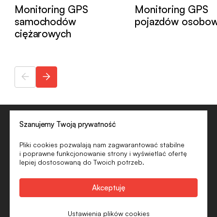
Monitoring GPS
Monitoring GPS
samochodów
pojazdów osobo
ciężarowych
Firma
Usługi
Kariera
Blog
Pomoc
Szanujemy Twoją prywatność
Najczęściej zadawane pytania
Pliki cookies pozwalają nam zagwarantować stabilne
Kontakt
i poprawne funkcjonowanie strony i wyświetlać ofertę
lepiej dostosowaną do Twoich potrzeb.
Akceptuję
Copyright © 2026 widziszwszystko sp. z o.o.
Polityka prywatności i cookies
Design and Technology - VISUAL
Ustawienia plików cookies