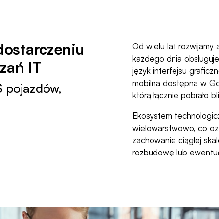
dostarczeniu
Od wielu lat rozwijamy 
każdego dnia obsługuje
zań IT
język interfejsu grafic
mobilna dostępna w Goo
 pojazdów,
którą łącznie pobrało b
Ekosystem technologicz
wielowarstwowo, co ozn
zachowanie ciągłej skal
rozbudowę lub ewentua