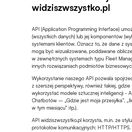
widziszwszystko.pl
API (Application Programming Interface) umożli
(wszystkich danych) lub jej komponentów (wy
systemami klientów. Oznacz to, że dane z sy
mogą być wizualizowane, poddawane oblicze
w zewnętrznych systemach typu Fleet Mana
innych rozwiązaniach podmiotów biznesowych 
Wykorzystanie naszego API pozwala spojrzeć 
z szerszej perspektywy, również takiej, gdzie
wykorzystać modele sztucznej inteligencji - A
Chatbotów – „Gdzie jest moja przesyłka”, „Il
w tym miesiącu” itp.).
API widziszwszystko.pl korzysta, m.in. ze styl
protokołów komunikacyjnych: HTTP/HTTPS.