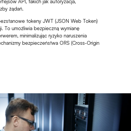
fejsów API, takich jak autoryzacja,
iczby żądań.
e bezstanowe tokeny JWT (JSON Web Token)
cji. To umożliwia bezpieczną wymianę
erwerem, minimalizując ryzyko naruszenia
echanizmy bezpieczeństwa ORS (Cross-Origin