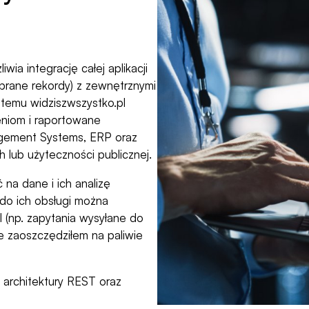
wia integrację całej aplikacji
brane rekordy) z zewnętrznymi
stemu widziszwszystko.pl
niom i raportowane
gement Systems, ERP oraz
lub użyteczności publicznej.
na dane i ich analizę
 do ich obsługi można
I (np. zapytania wysyłane do
e zaoszczędziłem na paliwie
u architektury REST oraz