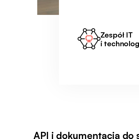
Zespół IT
i technolog
API i dokumentacja do