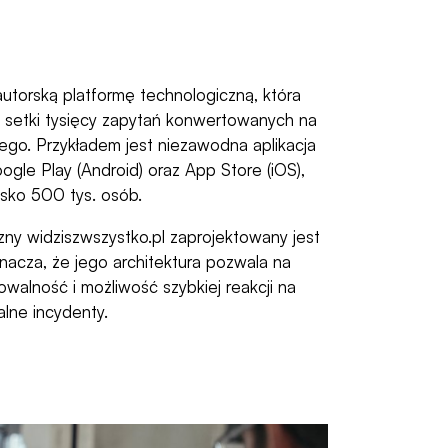
autorską platformę technologiczną, która
 setki tysięcy zapytań konwertowanych na
znego. Przykładem jest niezawodna aplikacja
gle Play (Android) oraz App Store (iOS),
lisko 500 tys. osób.
ny widziszwszystko.pl zaprojektowany jest
acza, że jego architektura pozwala na
owalność i możliwość szybkiej reakcji na
lne incydenty.