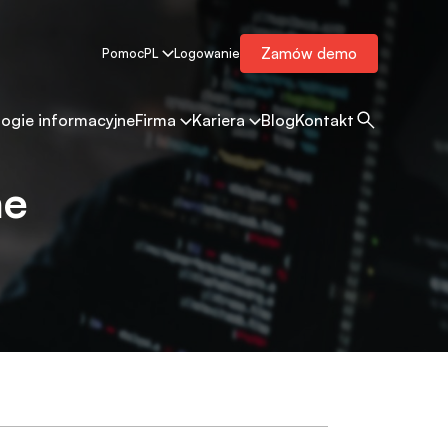
Zamów demo
Pomoc
PL
Logowanie
ogie informacyjne
Firma
Kariera
Blog
Kontakt
ne