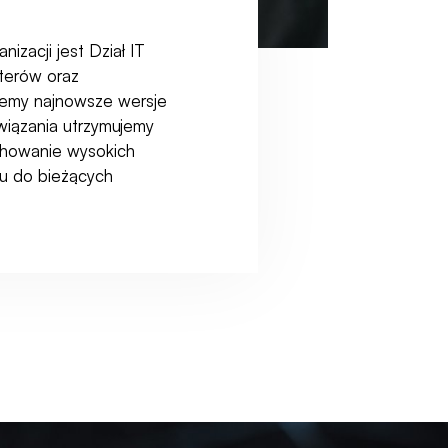
izacji jest Dział IT
sterów oraz
jemy najnowsze wersje
iązania utrzymujemy
chowanie wysokich
mu do bieżących