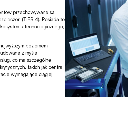
klientów przechowywane są
ezpieczeń (TIER 4). Posiada to
ekosystemu technologicznego,
ę najwyższym poziomem
 budowane z myślą
usług, co ma szczególne
rytycznych, takich jak centra
ikacje wymagające ciągłej